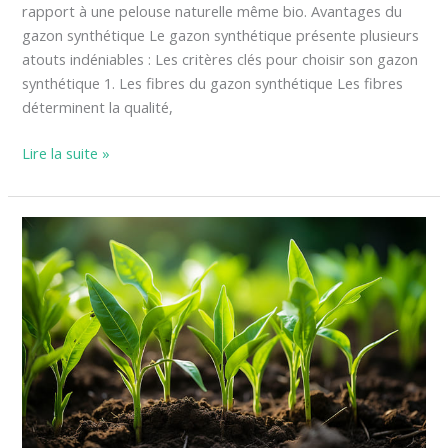
rapport à une pelouse naturelle même bio. Avantages du
gazon synthétique Le gazon synthétique présente plusieurs
atouts indéniables : Les critères clés pour choisir son gazon
synthétique 1. Les fibres du gazon synthétique Les fibres
déterminent la qualité,
Lire la suite »
Repiquer
des
poivrons
pour
une
récolte
abondante