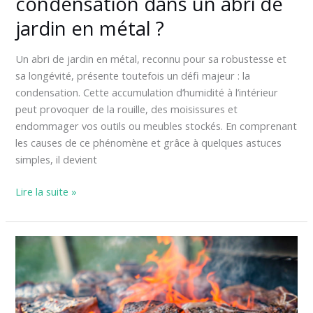
condensation dans un abri de
jardin en métal ?
Un abri de jardin en métal, reconnu pour sa robustesse et
sa longévité, présente toutefois un défi majeur : la
condensation. Cette accumulation d’humidité à l’intérieur
peut provoquer de la rouille, des moisissures et
endommager vos outils ou meubles stockés. En comprenant
les causes de ce phénomène et grâce à quelques astuces
simples, il devient
Lire la suite »
Brasero
vs
barbecue :
lequel
choisir