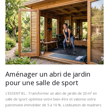
Aménager
un
abri
de
jardin
pour
une
salle
de
sport
Aménager un abri de jardin
pour une salle de sport
L’ESSENTIEL : Transformer un abri de jardin de 20 m² en
salle de sport optimise votre bien-être et valorise votre
patrimoine immobilier de 5 à 10 %. L’utilisation de madriers