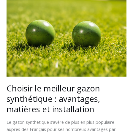
le
meilleur
gazon
synthétique
:
avantages,
matières
et
installation
Choisir le meilleur gazon
synthétique : avantages,
matières et installation
Le gazon synthétique s’avère de plus en plus populaire
auprès des Français pour ses nombreux avantages par