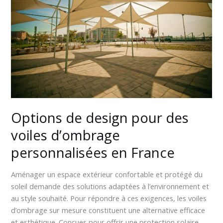
des
voiles
d’ombrage
personnalisées
en
France
Options de design pour des
voiles d’ombrage
personnalisées en France
Aménager un espace extérieur confortable et protégé du
soleil demande des solutions adaptées à l’environnement et
au style souhaité. Pour répondre à ces exigences, les voiles
d’ombrage sur mesure constituent une alternative efficace
et esthétique. Conçues pour offrir une protection solaire