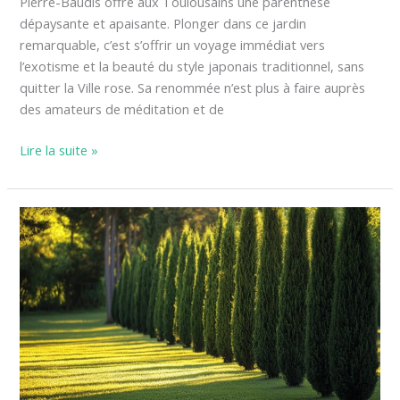
Pierre-Baudis offre aux Toulousains une parenthèse
dépaysante et apaisante. Plonger dans ce jardin
remarquable, c’est s’offrir un voyage immédiat vers
l’exotisme et la beauté du style japonais traditionnel, sans
quitter la Ville rose. Sa renommée n’est plus à faire auprès
des amateurs de méditation et de
Lire la suite »
Comment
choisir
des
cyprès
pour
une
haie
dense
et