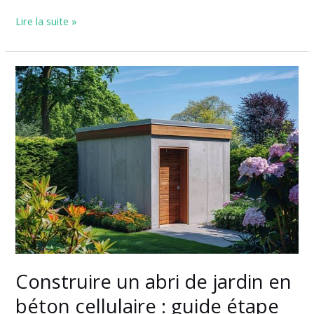
Lire la suite »
Construire
un
abri
de
jardin
en
béton
cellulaire
:
guide
étape
par
étape
Construire un abri de jardin en
béton cellulaire : guide étape