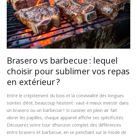
pour
sublimer
vos
repas
en
extérieur ?
Brasero vs barbecue : lequel
choisir pour sublimer vos repas
en extérieur ?
Entre le crépitement du bois et la convivialité des longues
soirées d’été, beaucoup hésitent : vaut-il mieux investir dans
un brasero ou un barbecue ? Si cuisiner en plein air fait
vibrer les papilles, chaque appareil affiche ses spécificités.
Découvrez votre tour d’horizon complet des différences
entre brasero et barbecue, en se penchant sur le mode de