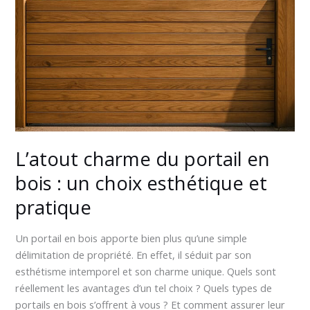
portail
en
bois
:
un
choix
esthétique
et
pratique
L’atout charme du portail en
bois : un choix esthétique et
pratique
Un portail en bois apporte bien plus qu’une simple
délimitation de propriété. En effet, il séduit par son
esthétisme intemporel et son charme unique. Quels sont
réellement les avantages d’un tel choix ? Quels types de
portails en bois s’offrent à vous ? Et comment assurer leur