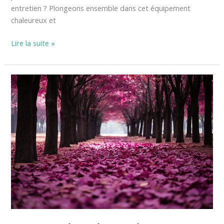
entretien ? Plongeons ensemble dans cet équipement
chaleureux et
Lire la suite »
Investir
dans
le
paulownia
:
un
choix
judicieux
pour
l’avenir