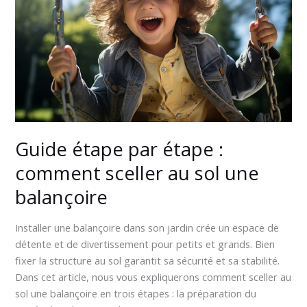
:
comment
sceller
au
sol
une
balançoire
Guide étape par étape :
comment sceller au sol une
balançoire
Installer une balançoire dans son jardin crée un espace de
détente et de divertissement pour petits et grands. Bien
fixer la structure au sol garantit sa sécurité et sa stabilité.
Dans cet article, nous vous expliquerons comment sceller au
sol une balançoire en trois étapes : la préparation du