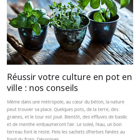
en
pot
en
ville
:
nos
conseils
Réussir votre culture en pot en
ville : nos conseils
Même dans une métropole, au cœur du béton, la nature
peut trouver sa place. Quelques pots, de la terre, des
graines, et le tour est joué. Bientôt, des effluves de basilic
et de menthe embaumeront l’air. Le soleil, l’eau, un bon
terreau font le reste. Finis les sachets d’herbes fanées au
fond du frigo. Désormais,