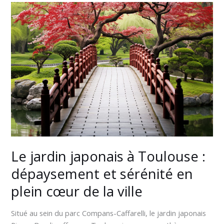
Le
jardin
japonais
à
Toulouse
:
dépaysement
et
sérénité
en
plein
cœur
de
Le jardin japonais à Toulouse :
la
dépaysement et sérénité en
ville
plein cœur de la ville
Situé au sein du parc Compans-Caffarelli, le jardin japonais