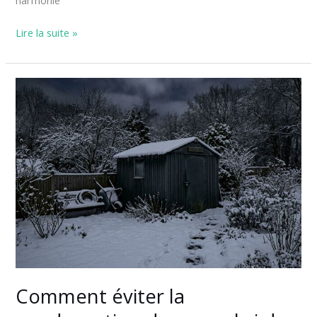
harmonie
Lire la suite »
Comment
éviter
la
condensation
dans
un
abri
de
jardin
en
métal
?
Comment éviter la