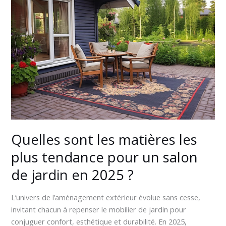
sont
les
matières
les
plus
tendance
pour
un
salon
de
jardin
en
Quelles sont les matières les
2025
plus tendance pour un salon
?
de jardin en 2025 ?
L’univers de l’aménagement extérieur évolue sans cesse,
invitant chacun à repenser le mobilier de jardin pour
conjuguer confort, esthétique et durabilité. En 2025,