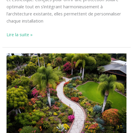
optimale tout en s’intégrant harmonieusement à
l’architecture existante, elles permettent de personnaliser
chaque installation
Lire la suite »
Bordures
flexibles
:
comment
délimiter
votre
jardin
?