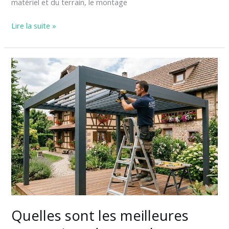
matériel et du terrain, le montage
Lire la suite »
Quelles
sont
les
meilleures
entreprises
de
pergola
en
Alsace
en
2026
?
Quelles sont les meilleures