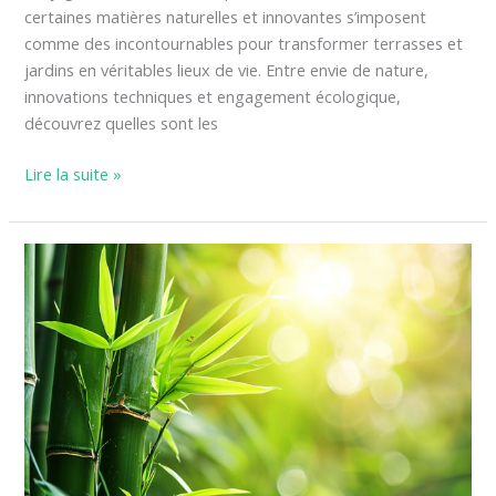
certaines matières naturelles et innovantes s’imposent
comme des incontournables pour transformer terrasses et
jardins en véritables lieux de vie. Entre envie de nature,
innovations techniques et engagement écologique,
découvrez quelles sont les
Lire la suite »
Pourquoi
planter
du
bambou
dans
votre
jardin ?