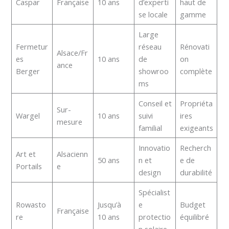
Caspar
Française
10 ans
d’experti
haut de
se locale
gamme
Large
Fermetur
réseau
Rénovati
Alsace/Fr
es
10 ans
de
on
ance
Berger
showroo
complète
ms
Conseil et
Propriéta
Sur-
Wargel
10 ans
suivi
ires
mesure
familial
exigeants
Innovatio
Recherch
Art et
Alsacienn
50 ans
n et
e de
Portails
e
design
durabilité
Spécialist
Rowasto
Jusqu’à
e
Budget
Française
re
10 ans
protectio
équilibré
n solaire