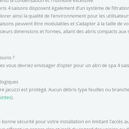
nt ainsi la condensation et l’humidité excessive.
ris 4 saisons disposent également d’un système de filtration
méliorer ainsi la qualité de l’environnement pour les utilisateu
isons peuvent être modulables et s’adapter à la taille de votr
ieurs dimensions et formes, allant des abris compacts aux s
isons ?
es vous devriez envisager d’opter pour un abri de spa 4 sais
ologiques
tre jacuzzi est protégé. Aucun débris type feuilles ou bra
intes
).
 bonne sécurité pour votre installation en limitant l’accès 