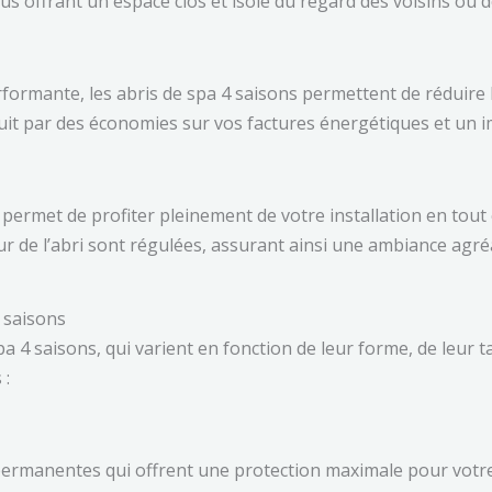
vous offrant un espace clos et isolé du regard des voisins ou 
formante, les abris de spa 4 saisons permettent de réduire le
aduit par des économies sur vos factures énergétiques et un 
 permet de profiter pleinement de votre installation en tout c
eur de l’abri sont régulées, assurant ainsi une ambiance agréa
4 saisons
pa 4 saisons, qui varient en fonction de leur forme, de leur ta
 :
s permanentes qui offrent une protection maximale pour vot