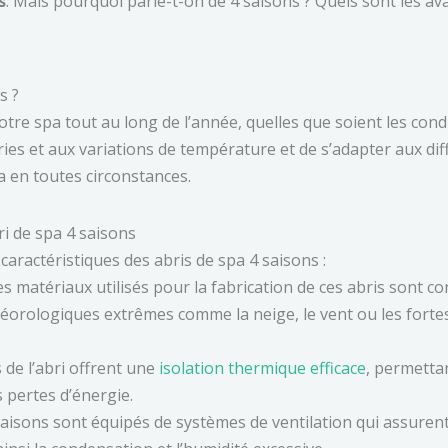
s
. Mais pourquoi parle-t-on de 4 saisons ? Quels sont les av
s ?
tre spa tout au long de l’année, quelles que soient les condi
ies et aux variations de température et de s’adapter aux dif
a en toutes circonstances.
ri de spa 4 saisons
caractéristiques des abris de spa 4 saisons :
s matériaux utilisés pour la fabrication de ces abris sont co
téorologiques extrêmes comme la neige, le vent ou les fortes
 de l’abri offrent une
isolation thermique efficace
, permettan
s pertes d’énergie.
saisons sont équipés de systèmes de ventilation qui assure